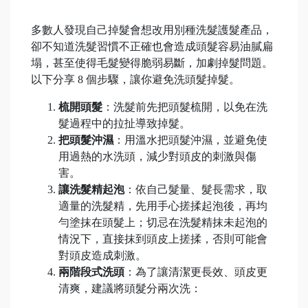
多數人發現自己掉髮會想改用別種洗髮護髮產品，
卻不知道洗髮習慣不正確也會造成頭髮容易油膩扁
塌，甚至使得毛髮變得脆弱易斷，加劇掉髮問題。
以下分享 8 個步驟，讓你避免洗頭髮掉髮。
梳開頭髮
：洗髮前先把頭髮梳開，以免在洗
髮過程中的拉扯導致掉髮。
把頭髮沖濕
：用溫水把頭髮沖濕，並避免使
用過熱的水洗頭，減少對頭皮的刺激與傷
害。
讓洗髮精起泡
：依自己髮量、髮長需求，取
適量的洗髮精，先用手心搓揉起泡後，再均
勻塗抹在頭髮上；切忌在洗髮精抹未起泡的
情況下，直接抹到頭皮上搓揉，否則可能會
對頭皮造成刺激。
兩階段式洗頭
：為了讓清潔更長效、頭皮更
清爽，建議將頭髮分兩次洗：