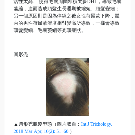
活性太高、 使得毛囊周圍堆積太多DHT，導致毛囊
萎縮，進而造成頭髮生長週期被縮短、頭髮變細；
另一個原因則是因為停經之後女性荷爾蒙下降，體
內的男性荷爾蒙濃度相對變高所導致，一樣會導致
頭髮變細、毛囊萎縮等禿頭症狀。
圓形禿
▲圓形禿脫髮型態（圖片取自：
Int J Trichology.
2018 Mar-Apr; 10(2): 51–60.
）