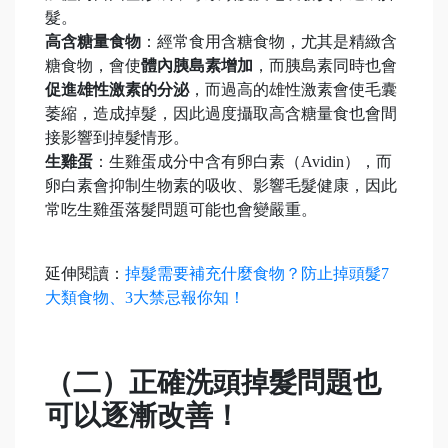
髮。
高含糖量食物
：經常食用含糖食物，尤其是精緻含
糖食物，會使
體內胰島素增加
，而胰島素同時也會
促進雄性激素的分泌
，而過高的雄性激素會使毛囊
萎縮，造成掉髮，因此過度攝取高含糖量食也會間
接影響到掉髮情形。
生雞蛋
：生雞蛋成分中含有卵白素（Avidin），而
卵白素會抑制生物素的吸收、影響毛髮健康，因此
常吃生雞蛋落髮問題可能也會變嚴重。
延伸閱讀：
掉髮需要補充什麼食物？防止掉頭髮7
大類食物、3大禁忌報你知！
（二）正確洗頭掉髮問題也
可以逐漸改善！