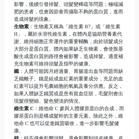
影響，後續引發掉髮、頭髮變稀疏等問題；極端減
肥的患者，也會因節食而攝取不夠的蛋白質，進而
造成掉髮的現象。
生物素
：生物素又稱為「維生素 B7」或「維生素
H」，屬於水溶性維生素，在體內是協助營養素代
謝、維持細胞正常運作的重要輔酶，由於頭髮成分
大部分是蛋白質。體內如果缺乏生物素，會使胺基
酸生成蛋白質的路徑會被影響，造成掉髮。適度補
充生物素可維持頭髮及指甲的健康。
鐵
：人體可能因月經過量、胃腸道出血等問題而缺
乏鐵離子。鐵是組成血紅素的重要成分，充足的血
紅素可以提升毛囊細胞的氧氣及養分供應。反之，
如果人體缺乏鐵質或是患有貧血症狀，毛髮則會出
現髮徑變細、髮色變淡的情況。
維生素 C
：維他命 C 參與人體膠原蛋白的合成，而
膠原蛋白則是構成髮幹的主要元素。除此之外，維
他命 C 也可以促進鐵質吸收，進一步影響毛髮健
康。
鋅
：鋅不僅會影響頭髮，還會影響到頭皮健康。皮