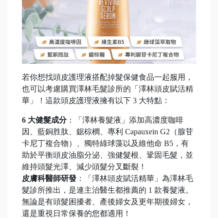
若你想找頭皮護理液搭配掉髮保健食品一起服用，
也可以考慮購買澤林毛髮診所的「澤林頭皮賦活精
華」！這款頭皮護理液擁有以下 3 大特點：
6 大健髮成分
：「澤林養髮液」添加高濃度咖啡
因、藍銅胜肽、鋸棕櫚、專利 Capauxein G2（腺苷
卡尼丁複合物）、獨特綠球藻以及維他命 B5，有
助於平衡頭皮油脂分泌、強健髮根、鞏固毛髮，並
維持頭髮光澤、減少頭髮分叉斷裂！
皮膚科醫師研發
：「澤林頭皮賦活精華」為澤林毛
髮診所推出，是連主治醫生都推薦的 1 款養髮液。
無論是有頭髮困擾者、產後婦女及更年期後婦女，
還是重視日常保養的您都適用！