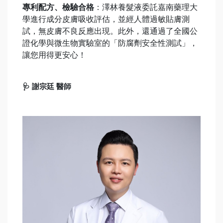
專利配方、檢驗合格
：澤林養髮液委託嘉南藥理大
學進行成分皮膚吸收評估，並經人體過敏貼膚測
試，無皮膚不良反應出現。此外，還通過了全國公
證化學與微生物實驗室的「防腐劑安全性測試」，
讓您用得更安心！
🩺 謝宗廷 醫師