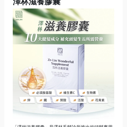
澤林滋養膠囊