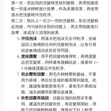
第一次：把起泡的洗髮精塗抹到髮根，再用指腹搭
配一些溫水輕輕進行按摩，作為表層清潔，再使用
溫水把洗髮精沖洗乾淨。
第二次：取比上一次少一些的洗髮精，並在洗髮精
起泡後，均勻抹到全部的頭髮上，再次用指腹進行
按摩，達成深入清潔的效果。
沖洗泡沫
：用溫水把泡沫完全沖乾淨，並確
認頭上無殘留任何的洗髮精泡沫，以免引發
頭皮敏感或頭皮痘痘等問題。
塗抹護髮
：用手把頭髮稍微擰乾，再將護髮
品塗至髮尾，同時避免接觸頭皮，接著待 3～
5 分鐘後護髮品沖洗乾淨。
初步壓乾頭髮
：用毛巾輕輕壓乾髮絲，不要
用力搓揉，將拉扯造成的傷害降到最低。此
外，建議每週都更換毛巾，避免毛巾累積油
脂、滋生細菌而影響頭皮健康。
吹乾頭髮再梳頭
：頭髮在濕的狀態非常脆
弱。建議先把頭髮吹乾，再從髮尾開始，用
梳子把頭髮輕輕梳開，慢慢由下往上梳理，