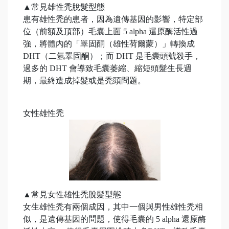
▲常見雄性禿脫髮型態
患有雄性禿的患者，因為遺傳基因的影響，特定部
位（前額及頂部）毛囊上面 5 alpha 還原酶活性過
強，將體內的「睪固酮（雄性荷爾蒙）」轉換成
DHT（二氫睪固酮）；而 DHT 是毛囊頭號殺手，
過多的 DHT 會導致毛囊萎縮、縮短頭髮生長週
期，最終造成掉髮或是禿頭問題。
女性雄性禿
▲常見女性雄性禿脫髮型態
女生雄性禿有兩個成因，其中一個與男性雄性禿相
似，是遺傳基因的問題，使得毛囊的 5 alpha 還原酶