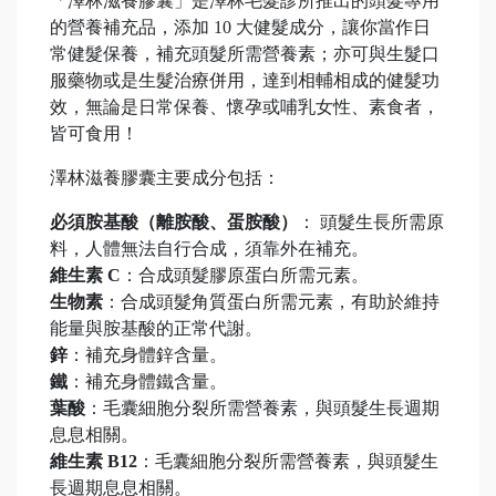
「澤林滋養膠囊」是澤林毛髮診所推出的頭髮專用
的營養補充品，添加 10 大健髮成分，讓你當作日
常健髮保養，補充頭髮所需營養素；亦可與生髮口
服藥物或是生髮治療併用，達到相輔相成的健髮功
效，無論是日常保養、懷孕或哺乳女性、素食者，
皆可食用！
澤林滋養膠囊主要成分包括：
必須胺基酸（離胺酸、蛋胺酸）
： 頭髮生長所需原
料，人體無法自行合成，須靠外在補充。
維生素 C
：合成頭髮膠原蛋白所需元素。
生物素
：合成頭髮角質蛋白所需元素，有助於維持
能量與胺基酸的正常代謝。
鋅
：補充身體鋅含量。
鐵
：補充身體鐵含量。
葉酸
：毛囊細胞分裂所需營養素，與頭髮生長週期
息息相關。
維生素 B12
：毛囊細胞分裂所需營養素，與頭髮生
長週期息息相關。