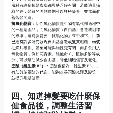
膚科有許多掉髮疾病都與缺乏鋅有關，若能適量攝
取的鋅，髮絲的強韌度則可以獲得提升，並進而改
善落髮問題。
抗氧化物質
：活性氧化物質是生物有氧代謝過程中
的一種副產品，而氧化物質（自由基）會造成組織
的破壞，這時就需要「抗氧化物」來中和它。目前
已經有許多研究發現自由基會造成髮質粗糙、頭髮
毛鱗片破損、甚至可能與雄性禿有關，而多食用抗
氧化物質，例如花青素、維他命 C、植物多酚等成
分，可以幫助減少自由基，降低細胞傷害及老化。
泛酸（維生素 B5）
：泛酸也稱為「維生素 B5」，
有助於胺基酸的代謝，能夠改善頭髮光澤及髮質，
並提升毛髮健康。
四、知道掉髮要吃什麼保
健食品後，調整生活習