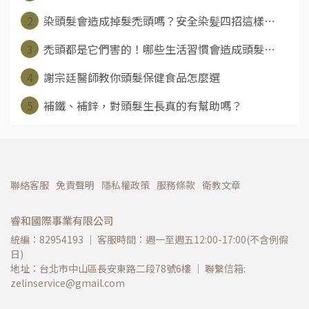
2
染頭髮會造成掉髮禿頭嗎？安全染髪四招這樣⋯
3
禿頭都是它們害的！哪些生活習慣會造成頭髮⋯
4
謝宗廷醫師教你頭髮保健食品怎麼選
5
補鐵、補鋅，對頭髮生長真的有幫助嗎？
聯絡客服
免責聲明
隱私權政策
服務條款
衛教文章
睿和國際事業有限公司
統編：82954193 ｜ 客服時間：週一至週五12:00-17:00(不含例假
日)
地址：台北市中山區長安東路二段78號6樓 ｜ 聯繫信箱: 
zelinservice@gmail.com