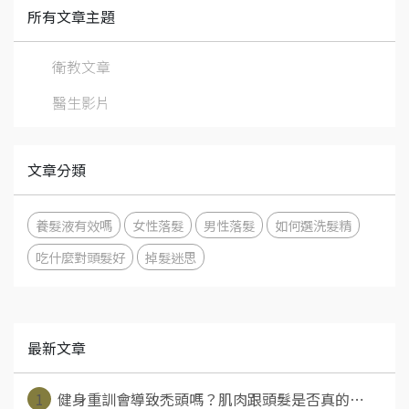
所有文章主題
衛教文章
醫生影片
文章分類
養髮液有效嗎
女性落髮
男性落髮
如何選洗髮精
吃什麼對頭髮好
掉髮迷思
最新文章
1
健身重訓會導致禿頭嗎？肌肉跟頭髮是否真的⋯